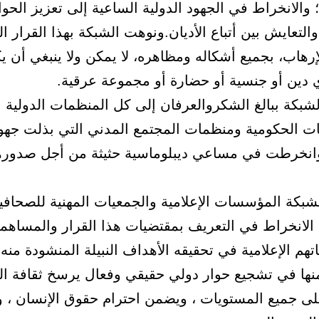
؛ والانخراط في الجهود الدولية الساعية إلى تعزيز الحوا
التعايش بين أتباع الأديان.ونوهت الشبكة بهذا القرار ا
رهاب، بجميع أشكاله ومظاهره، لا يمكن ولا ينبغي أن ي
ي دين أو جنسية أو حضارة أو مجموعة عرقية.
شبكة ببالغ الشكروالعرفان إلى كل المنظمات الدولية
 الحكومية ومنظمات المجتمع المدني التي بذلت جهود
انخرطت في مساعي ديبلوماسية حثيثة من أجل صدورهذ
شبكة المؤسسات الإعلامية والجمعيات المهنية للصحافي
ى الانخراط في التعريف بمقتضيات هذا القرار والمساهم
اتهم الإعلامية في تحقيقه الأهداف النبيلة المنشودة منه 
ها في تشجيع حوار دولي حقيقي وفعال يرسخ ثقافة ال
لى جميع المستويات ، ويضمن احترام حقوق الإنسان ، 