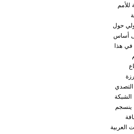
 للأمم
حة
دولي حول
لى أساس
 في هذا
ع
رزة
 التصدي
 الشبكة
 ينسجم
افة
 العربية