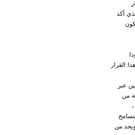
ر
لذي أكد
كون
ا
ا القرار
ين عبر
ة من
،
تسامح
ويحد من