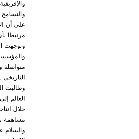
والإفريقية
والتسامح و
على أن الإ
مرتبطا بأ
وتوجهت ال
والمؤسسات
متواصلة و
التاريخي .
وطالبت ال
العالم إل
خلال انتاج
مساهمة من
والسلام ع