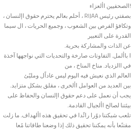
!الصحفيين األعزاء
بصفتي رئيس RIJAA ، أحلم بعالم يحترم حقوق اإلنسان ،
وتكافؤ الفرص بين الشعوب ، وجميع الحريات ، ال سيما
القدرة على التعبير
عن الذات والمشاركة بحرية.
ا باألمل. التفاوتات صارخة والتحديات التي نواجهها آخذة
في االزدياد. مناخ المناخ ، من
العالم الذي نعيش فيه اليوم ليس عاداًل ومليًئ
بين العديد من العوامل األخرى ، مقلق بشكل متزايد.
يجب أن نعمل على دعم حقوق اإلنسان والحفاظ على
بيئتنا لصالح األجيال القادمة.
تلعب شبكتنا دوًرا رائًدا في تحقيق هذه األهداف. ما زلت
مقتنًعا بأنه يمكننا تحقيق ذلك إذا وضعنا طاقاتنا مًعا